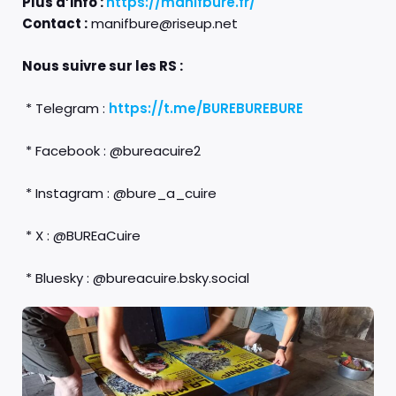
Plus d’info :
https://manifbure.fr/
Contact :
manifbure@riseup.net
Nous suivre sur les RS :
* Telegram :
https://t.me/BUREBUREBURE
* Facebook : @bureacuire2
* Instagram : @bure_a_cuire
* X : @BUREaCuire
* Bluesky : @bureacuire.bsky.social‬