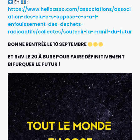
En
:
https://www.helloasso.com/associations/associ
ation-des-elu-e-s-oppose-e-s-a-l-
enfouissement-des-dechets-
radioactifs/collectes/soutenir-la-manif-du-futur
BONNE RENTRÉE LE 10 SEPTEMBRE
ET RdV LE 20 À BURE POUR FAIRE DÉFINITIVEMENT
BIFURQUER LE FUTUR !