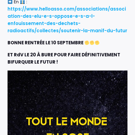
En
:
https://www.helloasso.com/associations/associ
ation-des-elu-e-s-oppose-e-s-a-l-
enfouissement-des-dechets-
radioactifs/collectes/soutenir-la-manif-du-futur
BONNE RENTRÉE LE 10 SEPTEMBRE
ET RdV LE 20 À BURE POUR FAIRE DÉFINITIVEMENT
BIFURQUER LE FUTUR !