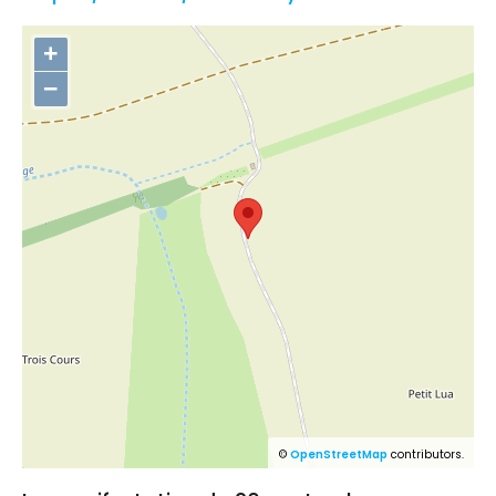
+
−
©
OpenStreetMap
contributors.