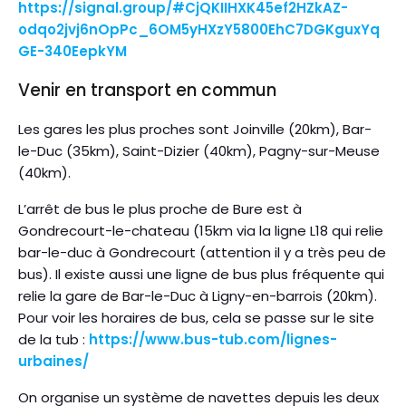
https://signal.group/#CjQKIIHXK45ef2HZkAZ-
odqo2jvj6nOpPc_6OM5yHXzY5800EhC7DGKguxYq
GE-340EepkYM
Venir en transport en commun
Les gares les plus proches sont Joinville (20km), Bar-
le-Duc (35km), Saint-Dizier (40km), Pagny-sur-Meuse
(40km).
L’arrêt de bus le plus proche de Bure est à
Gondrecourt-le-chateau (15km via la ligne L18 qui relie
bar-le-duc à Gondrecourt (attention il y a très peu de
bus). Il existe aussi une ligne de bus plus fréquente qui
relie la gare de Bar-le-Duc à Ligny-en-barrois (20km).
Pour voir les horaires de bus, cela se passe sur le site
de la tub :
https://www.bus-tub.com/lignes-
urbaines/
On organise un système de navettes depuis les deux