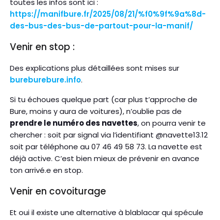
toutes les infos sont ici :
https://manifbure.fr/2025/08/21/%f0%9f%9a%8d-
des-bus-des-bus-de-partout-pour-la-manif/
Venir en stop :
Des explications plus détaillées sont mises sur
bureburebure.info
.
Si tu échoues quelque part (car plus t’approche de
Bure, moins y aura de voitures), n’oublie pas de
prendre le numéro des navettes
, on pourra venir te
chercher : soit par signal via l’identifiant @navette13.12
soit par téléphone au 07 46 49 58 73. La navette est
déjà active. C’est bien mieux de prévenir en avance
ton arrivé.e en stop.
Venir en covoiturage
Et oui il existe une alternative à blablacar qui spécule